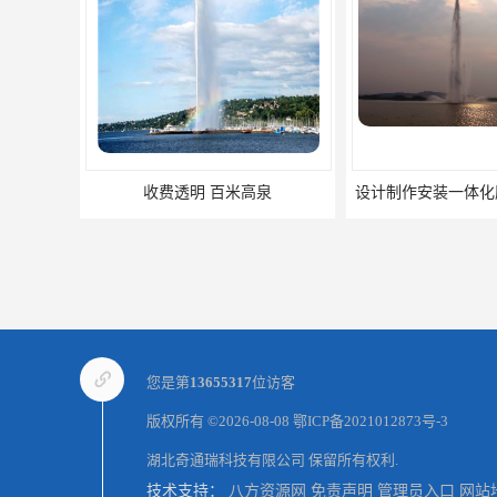
收费透明 百米高泉
设计制作安装一体化
您是第
13655317
位访客
版权所有 ©2026-08-08
鄂ICP备2021012873号-3
湖北奇通瑞科技有限公司
保留所有权利.
技术支持：
八方资源网
免责声明
管理员入口
网站