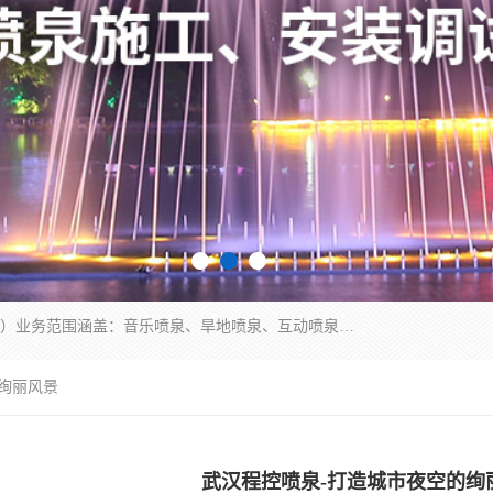
湖北奇通瑞科技有限公司（penquan.cn.b2b168.com）业务范围涵盖：音乐喷泉、旱地喷泉、互动喷泉、喷泉设计及灯光水秀等各类水景工程，广泛应用于公园、城市广场、商业综合体、旅游景区、住宅社区等领域。
的绚丽风景
武汉程控喷泉-打造城市夜空的绚