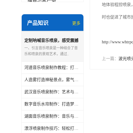
喷泉设备厂家
地体验程控喷泉
数字水幕
时也促进了城市
产品知识
更多
音乐喷泉公司
珍珠泉
定制呐喊音乐喷泉，感受震撼
http://www.whtrp
的视听盛宴
一、引言音乐喷泉是一种结合了音
乐和喷泉的景观艺术，通过..
上一篇：
波光喷
河道音乐喷泉制作教程：打造梦幻水景
人造雾打造神秘景点，雾气缭绕如仙境般美妙
武汉音乐喷泉制作：艺术与科技的**结合
数字音乐水帘制作：打造梦幻音乐瀑布的秘密
湖面音乐喷泉制作：音乐与水舞的**融合
漂浮喷泉制作技巧：轻松打造水景新玩法