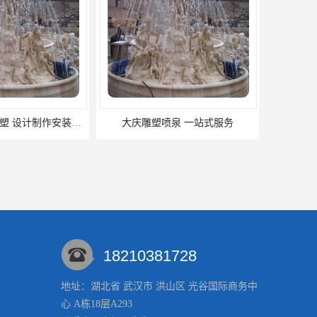
宁都喷泉水景雕塑 设计制作安装一体化服务
大庆雕塑喷泉 一站式服务
18210381728
地址：湖北省 武汉市 洪山区 光谷国际商务中
心 A栋18层A293