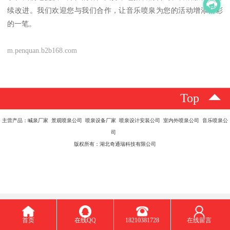
续改进。我们欢迎您与我们合作，让音乐喷泉为您的活动增添精彩
的一笔。
m.penquan.b2b168.com
Top
主营产品：喊泉厂家 景观喷泉公司 喷泉设备厂家 喷泉设计安装公司 室内外喷泉公司 音乐喷泉公
司
版权所有：湖北奇通瑞科技有限公司
首页
在线QQ
18210381728
在线留言