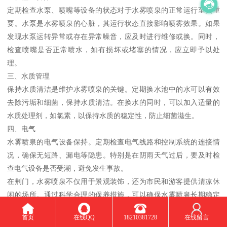
定期检查水泵、喷嘴等设备的状态对于水雾喷泉的正常运行至关重
要。水泵是水雾喷泉的心脏，其运行状态直接影响喷雾效果。如果
发现水泵运转异常或存在异常噪音，应及时进行维修或换。同时，
检查喷嘴是否正常喷水，如有损坏或堵塞的情况，应立即予以处
理。
三、水质管理
保持水质清洁是维护水雾喷泉的关键。定期换水池中的水可以有效
去除污垢和细菌，保持水质清洁。在换水的同时，可以加入适量的
水质处理剂，如氯素，以保持水质的稳定性，防止细菌滋生。
四、电气
水雾喷泉的电气设备保持。定期检查电气线路和控制系统的连接情
况，确保无短路、漏电等隐患。特别是在阴雨天气过后，要及时检
查电气设备是否受潮，避免发生事故。
在荆门，水雾喷泉不仅用于景观装饰，还为市民和游客提供清凉休
闲的场所。通过科学合理的保养措施，可以确保水雾喷泉长期稳定
运行，在炎热的夏日里，为人们带来一丝清凉。定期的保养不仅能
首页
在线QQ
18210381728
在线留言
延长水雾喷泉的使用寿命，还能保持喷泉的良好状态，让人们在其