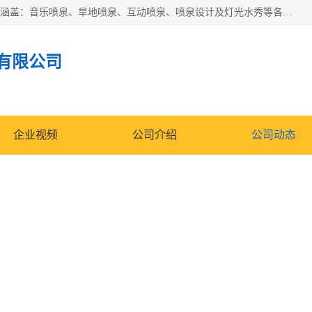
湖北奇通瑞科技有限公司（penquan.cn.b2b168.com）业务范围涵盖：音乐喷泉、旱地喷泉、互动喷泉、喷泉设计及灯光水秀等各类水景工程，广泛应用于公园、城市广场、商业综合体、旅游景区、住宅社区等领域。
有限公司
企业视频
公司介绍
公司动态