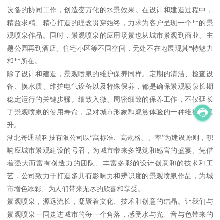
设备的协同工作，创造变万化的水景效果。在设计和建造过程中，
精益求精、精心打造的理念贯穿始终，力求为客户呈现一个**的景
观喷泉作品。同时，景观喷泉的应用场景也从城市景观到商业、主
题公园再到酒店、住宅小区等不同空间，无处不在地展现其*特魅力
和**所在。
除了设计和建造，景观喷泉的维护保养同样。定期的清洁、检查设
备、换水质、维护电气设备以及特殊保养，都是确保景观喷泉长期
稳定运行的关键步骤。细致入微、周密细致的保养工作，不仅延长
了景观喷泉的使用寿命，是对城市形象和观赏体验的一种维护和提
升。
湖北奇通瑞科技有限公司以“高标准、高规格、、率”为建设原则，积
响应城市景观建设的号召，为城市带来多视觉和感官的盛宴。凭借
着强大而富有创造力的团队、丰富多彩的设计创意和的技术和工
艺，公司致力于打造多具有影响力和辨识度的景观喷泉作品，为城
市增色添彩、为人们带来无尽的欣喜和享受。
景观喷泉，源远流长，凝聚着文化、技术和创意的结晶。让我们与
景观喷泉一同走进城市的每一个角落，感受水与光、音与色带来的