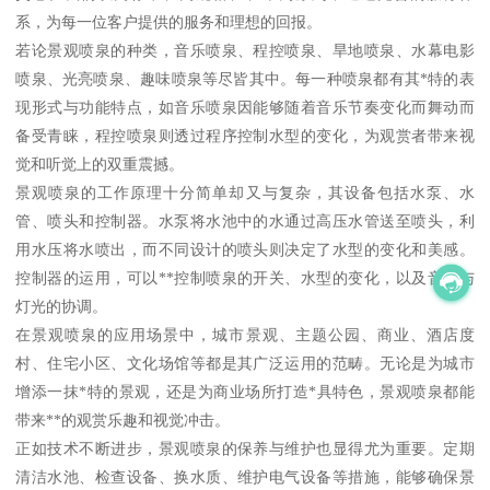
系，为每一位客户提供的服务和理想的回报。
若论景观喷泉的种类，音乐喷泉、程控喷泉、旱地喷泉、水幕电影
喷泉、光亮喷泉、趣味喷泉等尽皆其中。每一种喷泉都有其*特的表
现形式与功能特点，如音乐喷泉因能够随着音乐节奏变化而舞动而
备受青睐，程控喷泉则透过程序控制水型的变化，为观赏者带来视
觉和听觉上的双重震撼。
景观喷泉的工作原理十分简单却又与复杂，其设备包括水泵、水
管、喷头和控制器。水泵将水池中的水通过高压水管送至喷头，利
用水压将水喷出，而不同设计的喷头则决定了水型的变化和美感。
控制器的运用，可以**控制喷泉的开关、水型的变化，以及音乐与
灯光的协调。
在景观喷泉的应用场景中，城市景观、主题公园、商业、酒店度
村、住宅小区、文化场馆等都是其广泛运用的范畴。无论是为城市
增添一抹*特的景观，还是为商业场所打造*具特色，景观喷泉都能
带来**的观赏乐趣和视觉冲击。
正如技术不断进步，景观喷泉的保养与维护也显得尤为重要。定期
清洁水池、检查设备、换水质、维护电气设备等措施，能够确保景