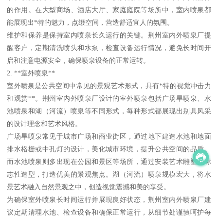
的作用。在大型商场、酒店大厅、家庭庭院等场所中，室内喷泉都
能展现出*特的魅力，点缀空间，营造舒适宜人的氛围。
维护和保养是保持室内喷泉长久运行的关键。荆州室内外喷泉厂提
醒客户，定期清洗喷头和水泵，检查设备运行情况，避免长时间开
启和注意电源安全，确保喷泉设备的正常运转。
2. **室外喷泉**
室外喷泉是公共空间中常见的景观艺术形式，具有*特的视觉冲击力
和观赏**。荆州室内外喷泉厂设计的室外喷泉包括广场旱喷泉、水
池喷泉和湖（河流）喷泉等不同形式，每种形式都展现出别具风采
的设计理念和艺术风格。
广场旱喷泉常见于城市广场和商业街区，通过地下建造水池和地面
排水格栅或中孔灯的设计，美化城市环境，提升公共空间的品质。
而水池喷泉则多出现在公园和景区等场所，通过安装艺术雕塑或标
志性造型，打造优美的景观焦点。湖（河流）喷泉规模宏大，将水
景艺术融入自然景观之中，创造视觉震撼和美的享受。
为确保室外喷泉长时间运行并展现良好状态，荆州室内外喷泉厂建
议定期清理水池、检查设备和确保正常运行，从细节处谨慎呵护每