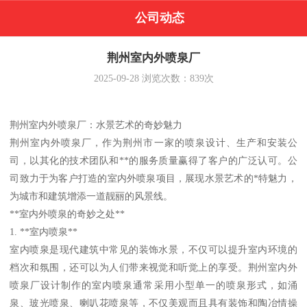
公司动态
荆州室内外喷泉厂
2025-09-28
浏览次数：
839
次
荆州室内外喷泉厂：水景艺术的奇妙魅力
荆州室内外喷泉厂，作为荆州市一家的喷泉设计、生产和安装公
司，以其化的技术团队和**的服务质量赢得了客户的广泛认可。公
司致力于为客户打造的室内外喷泉项目，展现水景艺术的*特魅力，
为城市和建筑增添一道靓丽的风景线。
**室内外喷泉的奇妙之处**
1. **室内喷泉**
室内喷泉是现代建筑中常见的装饰水景，不仅可以提升室内环境的
档次和氛围，还可以为人们带来视觉和听觉上的享受。荆州室内外
喷泉厂设计制作的室内喷泉通常采用小型单一的喷泉形式，如涌
泉、玻光喷泉、喇叭花喷泉等，不仅美观而且具有装饰和陶冶情操