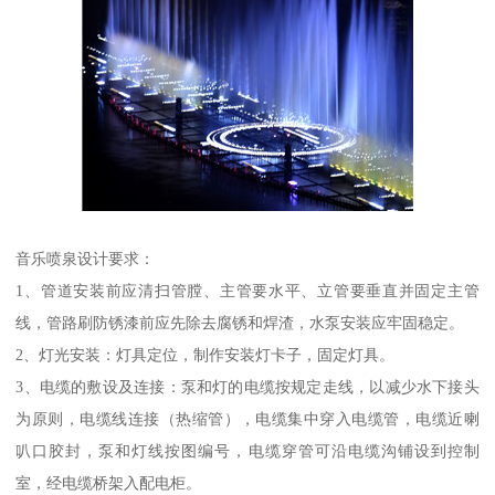
音乐喷泉设计要求：
1、管道安装前应清扫管膛、主管要水平、立管要垂直并固定主管
线，管路刷防锈漆前应先除去腐锈和焊渣，水泵安装应牢固稳定。
2、灯光安装：灯具定位，制作安装灯卡子，固定灯具。
3、电缆的敷设及连接：泵和灯的电缆按规定走线，以减少水下接头
为原则，电缆线连接（热缩管），电缆集中穿入电缆管，电缆近喇
叭口胶封，泵和灯线按图编号，电缆穿管可沿电缆沟铺设到控制
室，经电缆桥架入配电柜。