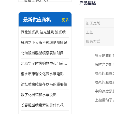
喷泉设备厂家
产品描述
数字水幕
最新供应商机
更多
加工定制
音乐喷泉公司
湖北波光泉 波光跳泉 波光喷泉设备厂家
工艺
珍珠泉
服务方式
雁塔之下大唐不夜城呐喊喷泉
北海银滩雕塑喷泉表演时间
喷泉是我们
北京华宇时尚购物中心门前喷泉 精度高
暇时光更加
喷泉的原理
桐乡市康馨文化园水幕电影
喷泉的原理
遗址喷泉雕塑在罗马的重要性
中的速度是
数字化展馆和水幕投影
上抛运动了
长春雕塑喷泉旁边是什么花