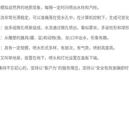
：模拟自然界的地质现象，每隔一定时问喷出水柱和汽柱。
射流非常光滑稳定，可以准确落在受水孔中，在计算机控制下，生成可变
泉：由多组微孔喷泉组成，水流通过微孔喷出，看似雾状，多呈柱形和球
泉：从雕塑的器具(罐、盆)和动物(鱼、龙)口中出水，形象有趣。
泉：具有一定规模，喷水形式多样，有层次，有气势，喷射高度高。
：又叫旱地泉，放置在地下，喷头和灯光设置在盖板下端。
秉持不忘初心的，坚持以“客户为”的服务理念，坚持以“安全有效准确即
com