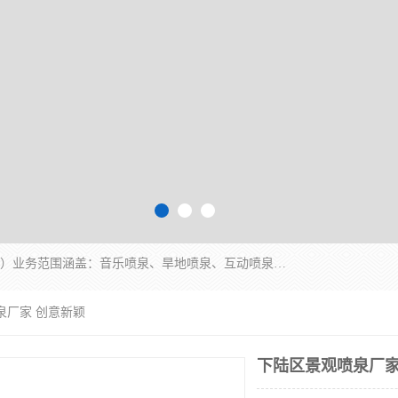
湖北奇通瑞科技有限公司（penquan.cn.b2b168.com）业务范围涵盖：音乐喷泉、旱地喷泉、互动喷泉、喷泉设计及灯光水秀等各类水景工程，广泛应用于公园、城市广场、商业综合体、旅游景区、住宅社区等领域。
泉厂家 创意新颖
下陆区景观喷泉厂家