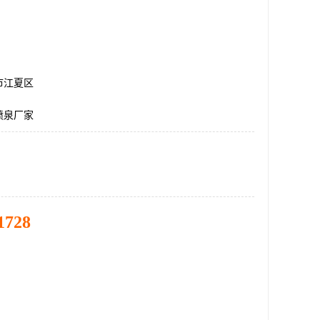
市江夏区
喷泉厂家
1728