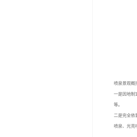
喷泉景观概
一是因地制
等。
二是完全依
喷泉、光亮