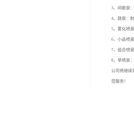
3、间歇泉
4、跳泉：
5、雾化喷
6、小品喷
7、组合喷
8、旱喷泉
公司将继续
您服务！
http://www.whtrpq.