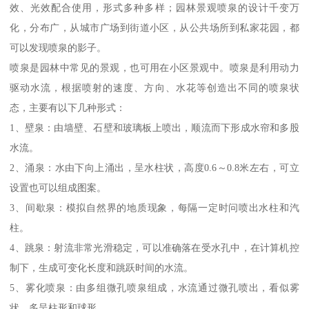
效、光效配合使用，形式多种多样；园林景观喷泉的设计千变万
化，分布广，从城市广场到街道小区，从公共场所到私家花园，都
可以发现喷泉的影子。
喷泉是园林中常见的景观，也可用在小区景观中。喷泉是利用动力
驱动水流，根据喷射的速度、方向、水花等创造出不同的喷泉状
态，主要有以下几种形式：
1、壁泉：由墙壁、石壁和玻璃板上喷出，顺流而下形成水帘和多股
水流。
2、涌泉：水由下向上涌出，呈水柱状，高度0.6～0.8米左右，可立
设置也可以组成图案。
3、间歇泉：模拟自然界的地质现象，每隔一定时问喷出水柱和汽
柱。
4、跳泉：射流非常光滑稳定，可以准确落在受水孔中，在计算机控
制下，生成可变化长度和跳跃时间的水流。
5、雾化喷泉：由多组微孔喷泉组成，水流通过微孔喷出，看似雾
状，多呈柱形和球形。