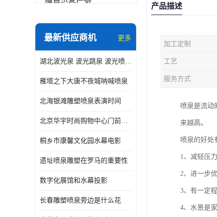
喷泉设备厂家
产品描述
数字水幕
最新供应商机
更多
加工定制
音乐喷泉公司
湖北波光泉 波光跳泉 波光喷泉设备厂家
工艺
珍珠泉
服务方式
雁塔之下大唐不夜城呐喊喷泉
北海银滩雕塑喷泉表演时间
喷泉是流动
北京华宇时尚购物中心门前喷泉 精度高
来越高。
喷泉的好处
桐乡市康馨文化园水幕电影
1、减轻压
遗址喷泉雕塑在罗马的重要性
2、进一步
数字化展馆和水幕投影
3、有一定
长春雕塑喷泉旁边是什么花
4、水景是