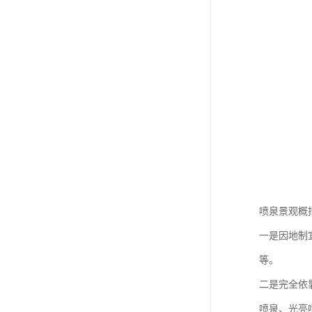
喷泉景观概
一是因地制
等。
二是完全依
喷泉、光亮