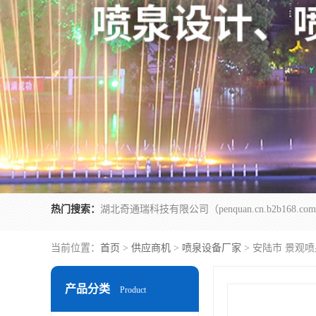
热门搜索：
当前位置：
首页
>
供应商机
>
喷泉设备厂家
> 安陆市 景观
产品分类
Product