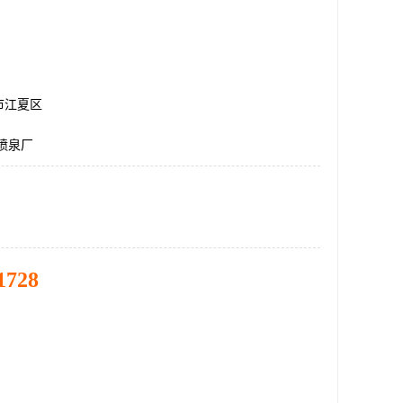
市江夏区
喷泉厂
1728