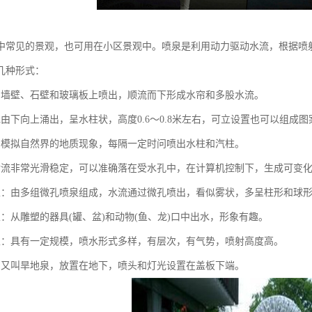
中常见的景观，也可用在小区景观中。喷泉是利用动力驱动水流，根据喷
几种形式：
由墙壁、石壁和玻璃板上喷出，顺流而下形成水帘和多股水流。
水由下向上涌出，呈水柱状，高度0.6～0.8米左右，可立设置也可以组成图
：模拟自然界的地质现象，每隔一定时问喷出水柱和汽柱。
射流非常光滑稳定，可以准确落在受水孔中，在计算机控制下，生成可变
泉：由多组微孔喷泉组成，水流通过微孔喷出，看似雾状，多呈柱形和球
泉：从雕塑的器具(罐、盆)和动物(鱼、龙)口中出水，形象有趣。
泉：具有一定规模，喷水形式多样，有层次，有气势，喷射高度高。
：又叫旱地泉，放置在地下，喷头和灯光设置在盖板下端。