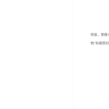
喷泉，使静
物”和硬质