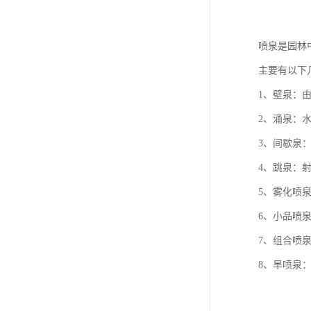
喷泉是园林
主要有以下
1、壁泉：
2、涌泉：
3、间歇泉
4、跳泉：
5、雾化喷
6、小品喷
7、组合喷
8、旱喷泉