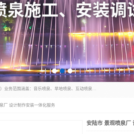
湖北奇通瑞科技有限公司（penquan.cn.b2b168.com）业务范围涵盖：音乐喷泉、旱地喷泉、互动喷泉、喷泉设计及灯光水秀等各类水景工程，广泛应用于公园、城市广场、商业综合体、旅游景区、住宅社区等领域。
喷泉厂 设计制作安装一体化服务
安陆市 景观喷泉厂