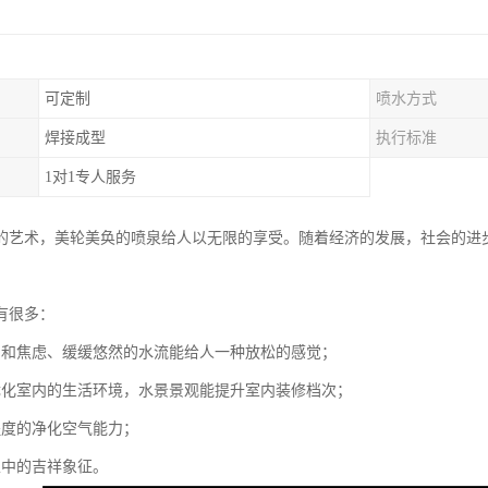
可定制
喷水方式
焊接成型
执行标准
1对1专人服务
的艺术，美轮美奂的喷泉给人以无限的享受。随着经济的发展，社会的进
有很多：
力和焦虑、缓缓悠然的水流能给人一种放松的感觉；
优化室内的生活环境，水景景观能提升室内装修档次；
程度的净化空气能力；
家中的吉祥象征。