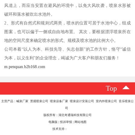
风道上，而应当安置在避风的环境中，以免大风吹袭，喷泉水形被
破环和落水被吹出水池外。
2、形式有自然式和规则式两类，喷水的位置可居于水池中心，组成
图案，也可以偏于一侧或自由地布置。 其次，要根据漂浮喷泉所在
地的空间尺度来确定喷水的形式、规模及喷水池的比例大小。
公司本着“以人为本、科技先导、矢志创新”的工作方针，恪守“诚信
为本，以义生利”的企业理念，竭诚为广大客户和朋友们服务！
m.penquan.b2b168.com
Top
主营产品：喊泉厂家 景观喷泉公司 喷泉设备厂家 喷泉设计安装公司 室内外喷泉公司 音乐喷泉公
司
版权所有：湖北奇通瑞科技有限公司
电脑版
|
投诉举报
|
网站地图
技术支持：
八方资源网