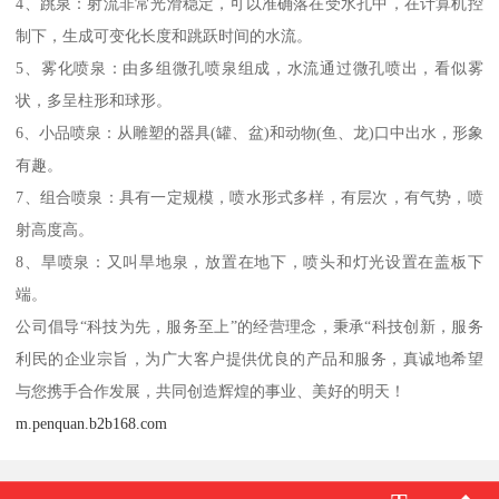
4、跳泉：射流非常光滑稳定，可以准确落在受水孔中，在计算机控
制下，生成可变化长度和跳跃时间的水流。
5、雾化喷泉：由多组微孔喷泉组成，水流通过微孔喷出，看似雾
状，多呈柱形和球形。
6、小品喷泉：从雕塑的器具(罐、盆)和动物(鱼、龙)口中出水，形象
有趣。
7、组合喷泉：具有一定规模，喷水形式多样，有层次，有气势，喷
射高度高。
8、旱喷泉：又叫旱地泉，放置在地下，喷头和灯光设置在盖板下
端。
公司倡导“科技为先，服务至上”的经营理念，秉承“科技创新，服务
利民的企业宗旨，为广大客户提供优良的产品和服务，真诚地希望
与您携手合作发展，共同创造辉煌的事业、美好的明天！
m.penquan.b2b168.com