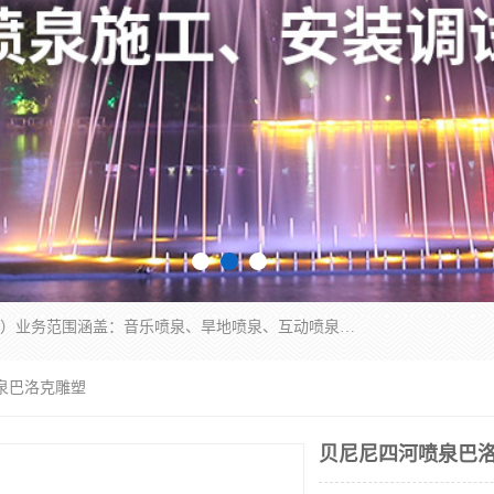
湖北奇通瑞科技有限公司（penquan.cn.b2b168.com）业务范围涵盖：音乐喷泉、旱地喷泉、互动喷泉、喷泉设计及灯光水秀等各类水景工程，广泛应用于公园、城市广场、商业综合体、旅游景区、住宅社区等领域。
泉巴洛克雕塑
贝尼尼四河喷泉巴