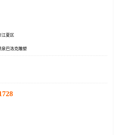
市江夏区
喷泉巴洛克雕塑
1728