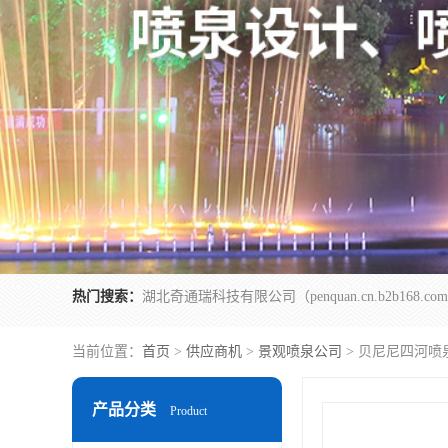
热门搜索：
当前位置：
首页
>
供应商机
>
景观喷泉公司
> 贝尼尼四河喷
产品分类
Product