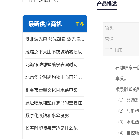
喷泉设备厂家
产品描述
数字水幕
最新供应商机
更多
喷头
音乐喷泉公司
湖北波光泉 波光跳泉 波光喷泉设备厂家
管道
珍珠泉
工作电压
雁塔之下大唐不夜城呐喊喷泉
北海银滩雕塑喷泉表演时间
石雕喷泉一
北京华宇时尚购物中心门前喷泉 精度高
享受。
喷泉雕塑的
桐乡市康馨文化园水幕电影
（1）普通
遗址喷泉雕塑在罗马的重要性
（2）与雕
数字化展馆和水幕投影
（3）水雕
长春雕塑喷泉旁边是什么花
（4）自控