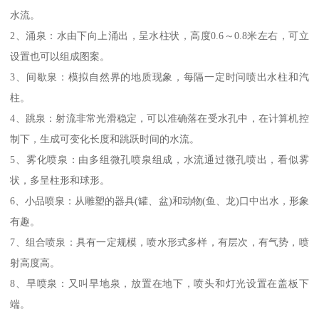
水流。
2、涌泉：水由下向上涌出，呈水柱状，高度0.6～0.8米左右，可立
设置也可以组成图案。
3、间歇泉：模拟自然界的地质现象，每隔一定时问喷出水柱和汽
柱。
4、跳泉：射流非常光滑稳定，可以准确落在受水孔中，在计算机控
制下，生成可变化长度和跳跃时间的水流。
5、雾化喷泉：由多组微孔喷泉组成，水流通过微孔喷出，看似雾
状，多呈柱形和球形。
6、小品喷泉：从雕塑的器具(罐、盆)和动物(鱼、龙)口中出水，形象
有趣。
7、组合喷泉：具有一定规模，喷水形式多样，有层次，有气势，喷
射高度高。
8、旱喷泉：又叫旱地泉，放置在地下，喷头和灯光设置在盖板下
端。