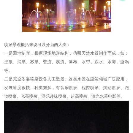
喷泉景观概括来说可以分为两大类：
一是因地制宜，根据现场地形结构，仿照天然水景制作而成，如：
壁泉、涌泉、雾泉、管流、溪流、瀑布、水帘、跌水、水涛、漩涡
等。
二是完全依靠喷泉设备人工造景。这类水景在建筑领域广泛应用，
发展速度很快，种类繁多，有音乐喷泉、程控喷泉、摆动喷泉、跑
动喷泉、光亮喷泉、游乐趣味喷泉、超高喷泉、激光水幕电影等。