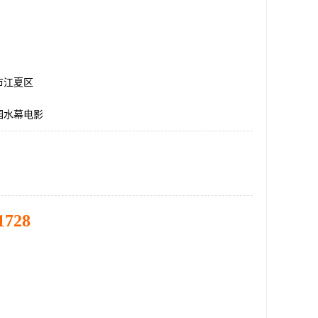
市江夏区
园水幕电影
1728