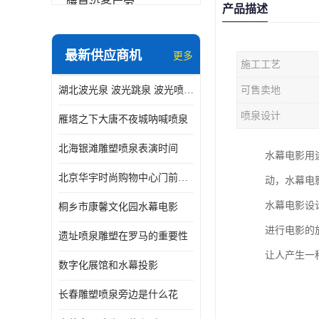
喷泉设备厂家
产品描述
数字水幕
最新供应商机
更多
施工工艺
音乐喷泉公司
湖北波光泉 波光跳泉 波光喷泉设备厂家
可售卖地
珍珠泉
喷泉设计
雁塔之下大唐不夜城呐喊喷泉
北海银滩雕塑喷泉表演时间
水幕电影用
北京华宇时尚购物中心门前喷泉 精度高
动，水幕电
水幕电影设
桐乡市康馨文化园水幕电影
进行电影的
遗址喷泉雕塑在罗马的重要性
让人产生一
数字化展馆和水幕投影
长春雕塑喷泉旁边是什么花