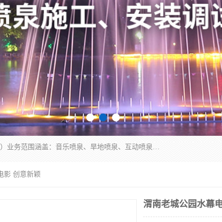
湖北奇通瑞科技有限公司（penquan.cn.b2b168.com）业务范围涵盖：音乐喷泉、旱地喷泉、互动喷泉、喷泉设计及灯光水秀等各类水景工程，广泛应用于公园、城市广场、商业综合体、旅游景区、住宅社区等领域。
电影 创意新颖
渭南老城公园水幕电