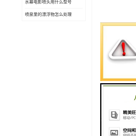
水幕电影喷头用什么型号
喷泉里的漂浮物怎么处理
水幕电影的
1、水帘型
2、大型水
幕”，激光
光学效果，