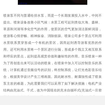
喷泉泵不同与普通给排水泵，而是一个长期发展投入水中，中间不
提出。喷泉设备改善小区气候：水景工程可起到类似大海、森林、
草原和河湖等净化空气的作用，使景区的空气更加清洁新鲜润湿，
使游客心情舒畅、精神振奋、消除烦躁。喷泉公司多个景点可利用
水景联系贯穿形成一个有机的景区，因而起到诱导游客览胜的作
用。还可利用水景将一个景区进行分隔，形成多个既立又相互联系
和呼应的景点，起到提高观赏价值和趣味性的作用。音乐喷泉一种
为了而创造出来可以活动的喷泉，在喷泉中加入可以控制音乐的系
统，计算机通过音频信号的识别，终控制系统，让灯光色彩音乐结
合，根据美学设计产生三维画面。因此耐水性、耐腐蚀性成了喷泉
泵主攻的难题，为此需要我们可以采用了如下解决措施：电机产业
结构由充油式、干式，改为中国现在的充水自循环式(充油式一旦密
封失效即绝缘能力下降、甚至导致漏油动)电机企业内部管理采用更
加高压聚乙烯耐水线，并逐台进行3000V高压历时1分钟不击穿试