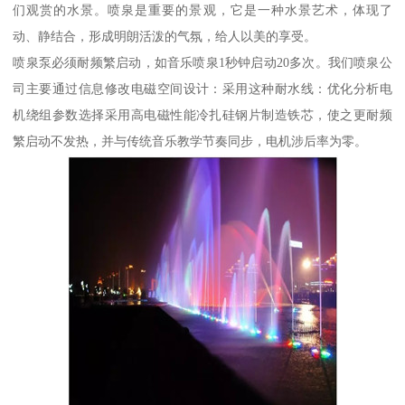
们观赏的水景。喷泉是重要的景观，它是一种水景艺术，体现了
动、静结合，形成明朗活泼的气氛，给人以美的享受。
喷泉泵必须耐频繁启动，如音乐喷泉1秒钟启动20多次。我们喷泉公
司主要通过信息修改电磁空间设计：采用这种耐水线：优化分析电
机绕组参数选择采用高电磁性能冷扎硅钢片制造铁芯，使之更耐频
繁启动不发热，并与传统音乐教学节奏同步，电机涉后率为零。