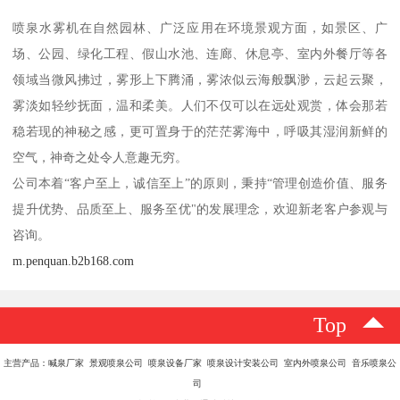
喷泉水雾机在自然园林、广泛应用在环境景观方面，如景区、广
场、公园、绿化工程、假山水池、连廊、休息亭、室内外餐厅等各
领域当微风拂过，雾形上下腾涌，雾浓似云海般飘渺，云起云聚，
雾淡如轻纱抚面，温和柔美。人们不仅可以在远处观赏，体会那若
稳若现的神秘之感，更可置身于的茫茫雾海中，呼吸其湿润新鲜的
空气，神奇之处令人意趣无穷。
公司本着“客户至上，诚信至上”的原则，秉持“管理创造价值、服务
提升优势、品质至上、服务至优"的发展理念，欢迎新老客户参观与
咨询。
m.penquan.b2b168.com
Top
主营产品：喊泉厂家 景观喷泉公司 喷泉设备厂家 喷泉设计安装公司 室内外喷泉公司 音乐喷泉公
司