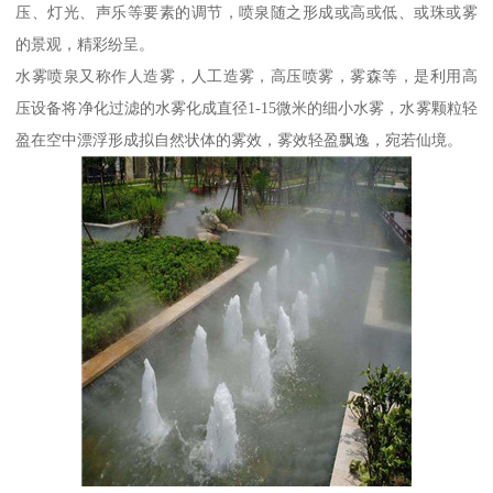
压、灯光、声乐等要素的调节，喷泉随之形成或高或低、或珠或雾
的景观，精彩纷呈。
水雾喷泉又称作人造雾，人工造雾，高压喷雾，雾森等，是利用高
压设备将净化过滤的水雾化成直径1-15微米的细小水雾，水雾颗粒轻
盈在空中漂浮形成拟自然状体的雾效，雾效轻盈飘逸，宛若仙境。