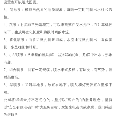
设置也可以组成图案。
3、间歇泉：模拟自然界的地质现象，每隔一定时问喷出水柱和汽
柱。
4、跳泉：射流非常光滑稳定，可以准确落在受水孔中，在计算机控
制下，生成可变化长度和跳跃时间的水流。
5、雾化喷泉：由多组微孔喷泉组成，水流通过微孔喷出，看似雾
状，多呈柱形和球形。
6、小品喷泉：从雕塑的器具(罐、盆)和动物(鱼、龙)口中出水，形象
有趣。
7、组合喷泉：具有一定规模，喷水形式多样，有层次，有气势，喷
射高度高。
8、旱喷泉：又叫旱地泉，放置在地下，喷头和灯光设置在盖板下
端。
公司将继续秉持不忘初心的，坚持以“客户为”的服务理念，坚持
以“安全有效准确即时”为服务目标，欢迎来电咨询或参观，我们竭诚
为您服务！