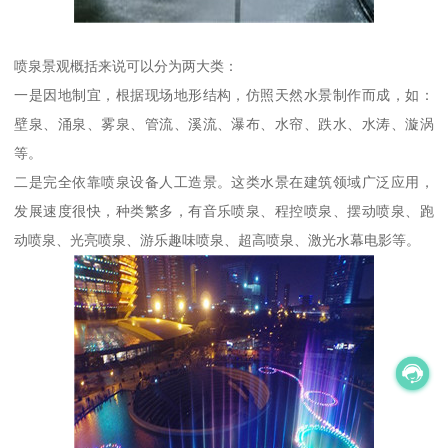
喷泉景观概括来说可以分为两大类：
一是因地制宜，根据现场地形结构，仿照天然水景制作而成，如：
壁泉、涌泉、雾泉、管流、溪流、瀑布、水帘、跌水、水涛、漩涡
等。
二是完全依靠喷泉设备人工造景。这类水景在建筑领域广泛应用，
发展速度很快，种类繁多，有音乐喷泉、程控喷泉、摆动喷泉、跑
动喷泉、光亮喷泉、游乐趣味喷泉、超高喷泉、激光水幕电影等。