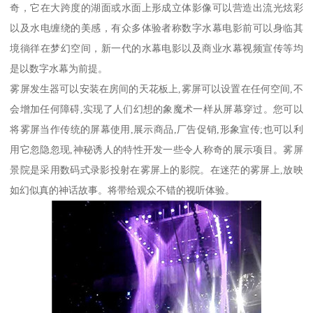
奇，它在大跨度的湖面或水面上形成立体影像可以营造出流光炫彩
以及水电缠绕的美感，有众多体验者称数字水幕电影前可以身临其
境徜徉在梦幻空间，新一代的水幕电影以及商业水幕视频宣传等均
是以数字水幕为前提。
雾屏发生器可以安装在房间的天花板上,雾屏可以设置在任何空间,不
会增加任何障碍,实现了人们幻想的象魔术一样从屏幕穿过。您可以
将雾屏当作传统的屏幕使用,展示商品,厂告促销,形象宣传;也可以利
用它忽隐忽现,神秘诱人的特性开发一些令人称奇的展示项目。雾屏
景院是采用数码式录影投射在雾屏上的影院。在迷茫的雾屏上,放映
如幻似真的神话故事。将带给观众不错的视听体验。