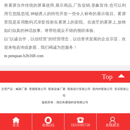
将雾屏当作传统的屏幕使用,展示商品,厂告促销,形象宣传;也可以利
用它忽隐忽现,神秘诱人的特性开发一些令人称奇的展示项目。雾屏
景院是采用数码式录影投射在雾屏上的影院。在迷茫的雾屏上,放映
如幻似真的神话故事。将带给观众不错的视听体验。
以“以诚合作，以信经营”的经营理念，以信誉求发展的企业宗旨，欢
迎来电咨询或参观，我们竭诚为您服务！
m.penquan.b2b168.com
Top
主营产品：喊泉厂家 景观喷泉公司 喷泉设备厂家 喷泉设计安装公司 室内外喷泉公司 音乐喷泉公
司
版权所有：湖北奇通瑞科技有限公司
首页
在线QQ
18210381728
在线留言