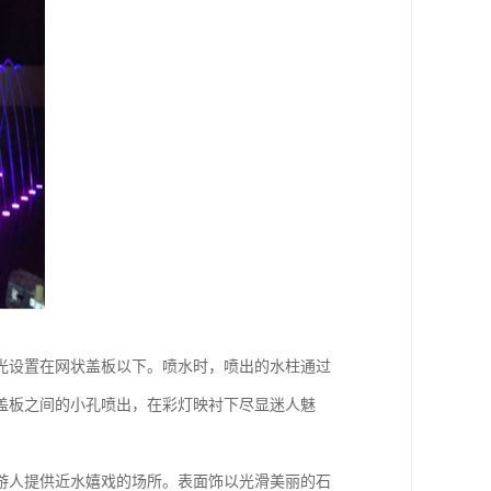
光设置在网状盖板以下。喷水时，喷出的水柱通过
盖板之间的小孔喷出，在彩灯映衬下尽显迷人魅
游人提供近水嬉戏的场所。表面饰以光滑美丽的石