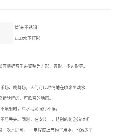
铸铁/不锈钢
LED水下灯彩
状可根据音乐来调整为方形、圆形、多边形等。
游乐场、跳舞场，人们可以尽情地在喷泉里戏水、
交错映辉的，可欣赏的地画。
它不喷射时，车水马龙照行不误。
，不易丢失。同时，在安装上，特别的防盗暗锁间
换一次水即可， 一定程度上节约了用水，也减少了