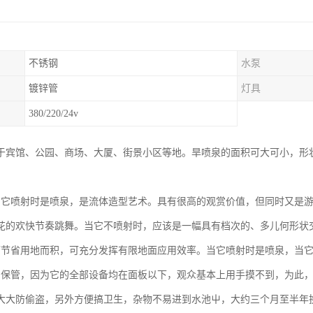
不锈钢
水泵
镀锌管
灯具
380/220/24v
于宾馆、公园、商场、大厦、街景小区等地。旱喷泉的面积可大可小，形
当它喷射时是喷泉，是流体造型艺术。具有很高的观赏价值，但同时又是
花的欢快节奏跳舞。当它不喷射时，应该是一幅具有档次的、多儿何形状
可节省用地而积，可充分发挥有限地面应用效率。当它喷射时是喷泉，当
易保管，因为它的全部设备均在面板以下，观众基本上用手摸不到，为此
大大防偷盗，另外方便搞卫生，杂物不易进到水池屮，大约三个月至半年