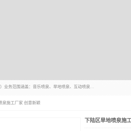
湖北奇通瑞科技有限公司（penquan.cn.b2b168.com）业务范围涵盖：音乐喷泉、旱地喷泉、互动喷泉、喷泉设计及灯光水秀等各类水景工程，广泛应用于公园、城市广场、商业综合体、旅游景区、住宅社区等领域。
喷泉施工厂家 创意新颖
下陆区旱地喷泉施工