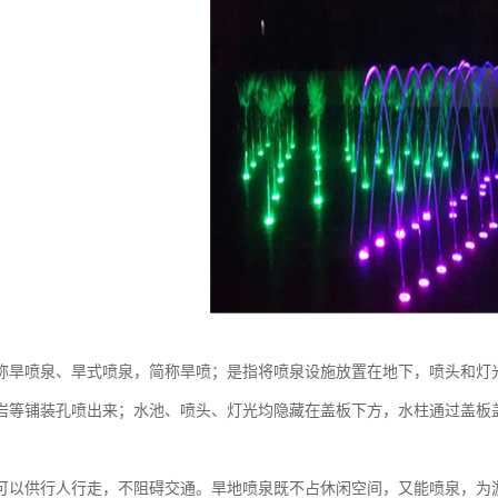
称旱喷泉、旱式喷泉，简称旱喷；是指将喷泉设施放置在地下，喷头和灯
岩等铺装孔喷出来；水池、喷头、灯光均隐藏在盖板下方，水柱通过盖板
可以供行人行走，不阻碍交通。旱地喷泉既不占休闲空间，又能喷泉，为