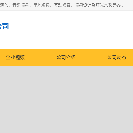
湖北奇通瑞科技有限公司（penquan.cn.b2b168.com）业务范围涵盖：音乐喷泉、旱地喷泉、互动喷泉、喷泉设计及灯光水秀等各类水景工程，广泛应用于公园、城市广场、商业综合体、旅游景区、住宅社区等领域。
公司
企业视频
公司介绍
公司动态