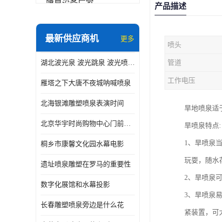
喷泉设备厂家
产品描述
数字水幕
最新供应商机
更多
喷头
音乐喷泉公司
湖北波光泉 波光跳泉 波光喷泉设备厂家
管道
珍珠泉
工作电压
雁塔之下大唐不夜城呐喊喷泉
北海银滩雕塑喷泉表演时间
旱地喷泉适
北京华宇时尚购物中心门前喷泉 精度高
旱喷泉特点:
1、旱喷泉
桐乡市康馨文化园水幕电影
玩耍，随水
遗址喷泉雕塑在罗马的重要性
2、旱喷泉
数字化展馆和水幕投影
3、旱喷泉
长春雕塑喷泉旁边是什么花
紧装置，可