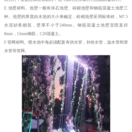
E.池壁材料。池壁一般有块石池壁、砖砌池壁和钢筋混凝土池壁三
种。池壁的厚度由水池的大小来确定，砖砌池壁采用标准砖，M7.5
水泥砂浆砌筑，壁厚不小于240mm。钢筋混凝土池壁宜陪直径
8mm，12mm钢筋，C20混凝土。
F.管网材料。喷水池中海必须配套有供水管，补给水管，溢水管和泄
水管等管网。