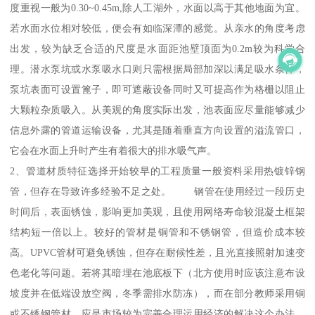
度重视一般为0.30~0.45m,除人工湖外，水面以高于其他地面为宜。
若水面水位相对较低，便会有如临深潭的感觉。从亲水的角度考虑
出发，较为缺乏合适的尺度是水面距池壁顶面为0.2m较为科学合
理。潜水泵坑或水泵吸水口则只需根据局部加深以满足吸水条件，
泵坑表面可设置篦子，即可遮蔽设备同时又可提高作为格栅以阻止
大颗粒杂质吸入。从美观的角度实际出发，池表面应尽量能够减少
信息外露的管道运输设备，尤其是随着垂直方向设置的溢流管口，
它会在水面上升时产生有着很大的排水吸气声。
2、管道材质特征选择开始较早的工程质量一般资料采用热镀锌钢
管，但存在导致许多经验不足之处。 钢管在使用经过一段历史
时间后，表面锈蚀，影响更加美观，且使用网络寿命较混凝土框架
结构短一倍以上。较好的管材是铜管和不锈钢管，但造价成本较
高。UPVC管材可避免锈蚀，但存在耐候性差，且光直接照射加速变
色老化等问题。若将其暗埋在池底板下（北方使用时应该注意布设
坡度并在低端设放空阀，冬季需排水防冻），而在部分教师采用铜
或不锈钢管材，应是市场较为完善合理运用经济的解决这个办法。