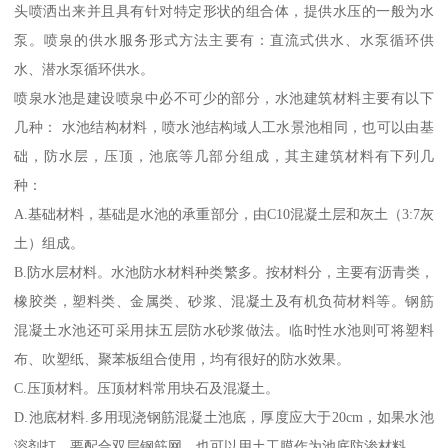
头喷洒出来并且具有针对特定形状的组合体，提供水压的一般为水
泵。喷泉的供水服务形式方法主要有：直流式供水、水泵循环供
水、潜水泵循环供水。
喷泉水池是建设喷泉中必不可少的部分，水池建筑材料主要有以下
几种： 水池结构材料，喷水池结构域人工水景池相同，也可以由基
础，防水层，压顶，池底等几部分组成，其主建筑材料有下列几
种：
A.基础材料，基础是水池的承重部分，由C10混凝土层和灰土（3:7灰
土）组成。
B.防水层材料。水池防水材料种类繁多。按材料分，主要有沥青类，
橡胶类，塑料类、金属类、砂浆、混凝土及有机负荷材料等。钢筋
混凝土水池还可采用抹五层防水砂浆做法。临时性水池则可将塑料
布、吹塑纸、聚苯板组合使用，均有很好的防水效果。
C.压顶材料。压顶材料常用块石及混凝土。
D.池底材料.多用现浇钢筋混凝土池底，厚度应大于20cm，如果水池
溶剂打，要配合双层钢筋网，也可以用土工膜作为池底防渗材料。