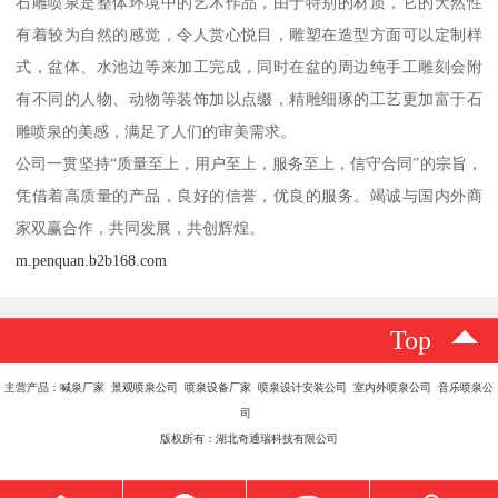
石雕喷泉是整体环境中的艺术作品，由于特别的材质，它的天然性
有着较为自然的感觉，令人赏心悦目，雕塑在造型方面可以定制样
式，盆体、水池边等来加工完成，同时在盆的周边纯手工雕刻会附
有不同的人物、动物等装饰加以点缀，精雕细琢的工艺更加富于石
雕喷泉的美感，满足了人们的审美需求。
公司一贯坚持“质量至上，用户至上，服务至上，信守合同”的宗旨，
凭借着高质量的产品，良好的信誉，优良的服务。竭诚与国内外商
家双赢合作，共同发展，共创辉煌。
m.penquan.b2b168.com
Top
主营产品：喊泉厂家 景观喷泉公司 喷泉设备厂家 喷泉设计安装公司 室内外喷泉公司 音乐喷泉公
司
版权所有：湖北奇通瑞科技有限公司