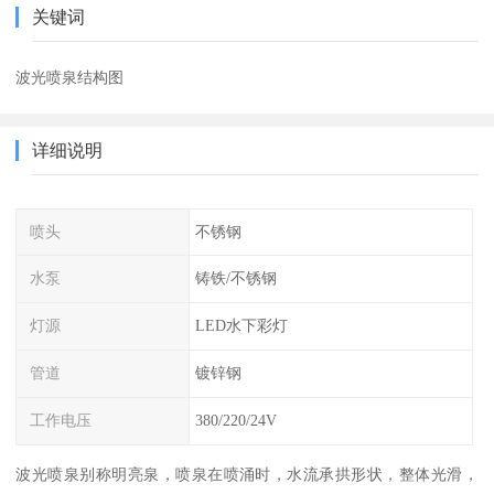
关键词
波光喷泉结构图
详细说明
喷头
不锈钢
水泵
铸铁/不锈钢
灯源
LED水下彩灯
管道
镀锌钢
工作电压
380/220/24V
波光喷泉别称明亮泉，喷泉在喷涌时，水流承拱形状，整体光滑，