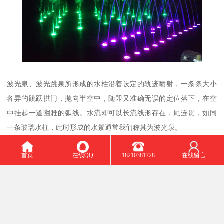
波光泉、波光跳泉所形成的水柱沿着设定的轨迹喷射，一条条大小
各异的跳跃拱门，抛向半空中，随即又准确无误的定位落下，在空
中挂起一道幽雅的弧线。水流即可以长流线形存在，尾连贯，如同
一条玻璃水柱，此时形成的水景通常我们称其为波光泉。
首页
在线QQ
18210381728
在线留言