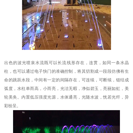
出色的波光喷泉水流既可以长流线形存在，连贯，如同一条水晶
柱，也可以通过电子快门的准确控制，将其切割成一段段仿佛有生
命的跳跃水段，中间有一定的间隔存在，可连续，可断续，链结成
弧度，水柱单而高，小而亮，光洁无暇，净似碧玉，亮丽如虹，美
轮美奂。内置低压强度光源，水体通亮，光随水波，恍若光纤，异
彩纷呈。