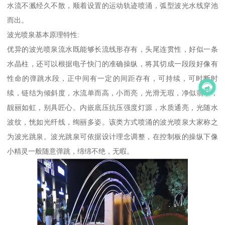
水流不溅经久不散，顺着设置的运动轨迹喷涌，弧型波光水线穿池
而出。
波光喷泉基本原理特性:
优异的波光喷泉流水既能够长流线形存有，头尾连贯性，好似一条
水晶柱，还可以根据电子快门的准确操纵，将其切成一段段好像有
性命的弹跳水段，正中间有一定的间距存有，可持续，可时断时
续，链结为倾斜度，水流单而高，小而亮，光滑无瑕，净似翡翠，
靓丽如虹，别具匠心。内嵌底压抗压强度灯源，水质通亮，光随水
波纹，恍如光纤线，绚丽多姿。该类方式喷涌的波光喷泉大家称之
为波光跳泉。波光跳泉可依据设计理念调整，在控制板的操纵下像
小精灵一般随意弹跳，绵绵不绝，无暇。