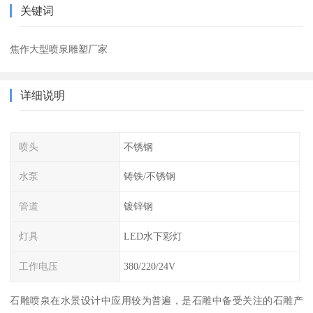
关键词
焦作大型喷泉雕塑厂家
详细说明
喷头
不锈钢
水泵
铸铁/不锈钢
管道
镀锌钢
灯具
LED水下彩灯
工作电压
380/220/24V
石雕喷泉在水景设计中应用较为普遍，是石雕中备受关注的石雕产