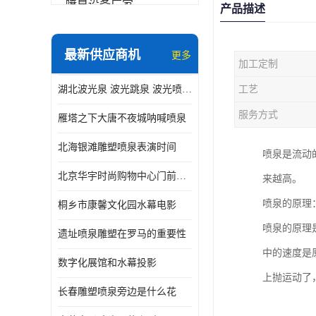
喷泉设备厂家
产品描述
数字水幕
最新供应商机
更多
加工定制
音乐喷泉公司
湖北波光泉 波光跳泉 波光喷泉设备厂家
工艺
珍珠泉
服务方式
雁塔之下大唐不夜城呐喊喷泉
北海银滩雕塑喷泉表演时间
喷泉是流动
北京华宇时尚购物中心门前喷泉 精度高
来越高。
喷泉的原理
桐乡市康馨文化园水幕电影
喷泉的原理
遗址喷泉雕塑在罗马的重要性
中的速度是
数字化展馆和水幕投影
上抛运动了
长春雕塑喷泉旁边是什么花