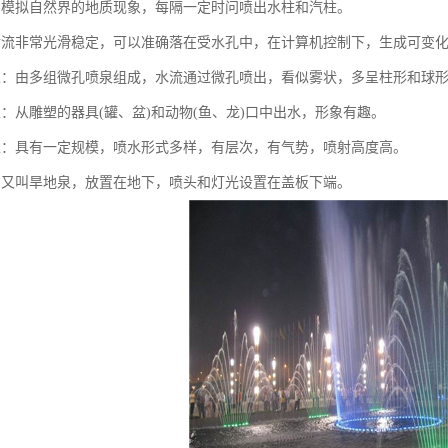
：模拟自然界的地质现象，每隔一定时问喷出水柱和汽柱。
射流非常光滑稳定，可以准确落在受水孔中，在计算机控制下，生成可变
泉：由多组微孔喷泉组成，水流通过微孔喷出，看似雾状，多呈柱形和球
泉：从雕塑的器具(罐、盆)和动物(鱼、龙)口中出水，形象有趣。
泉：具有一定规模，喷水形式多样，有层次，有气势，喷射高度高。
：又叫旱地泉，放置在地下，喷头和灯光设置在盖板下端。