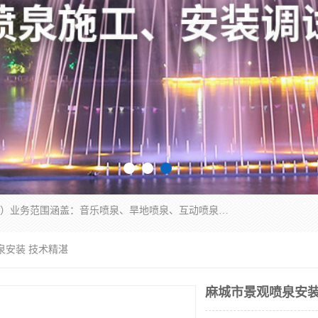
湖北奇通瑞科技有限公司（penquan.cn.b2b168.com）业务范围涵盖：音乐喷泉、旱地喷泉、互动喷泉、喷泉设计及灯光水秀等各类水景工程，广泛应用于公园、城市广场、商业综合体、旅游景区、住宅社区等领域。
泉安装 技术精湛
麻城市景观喷泉安装