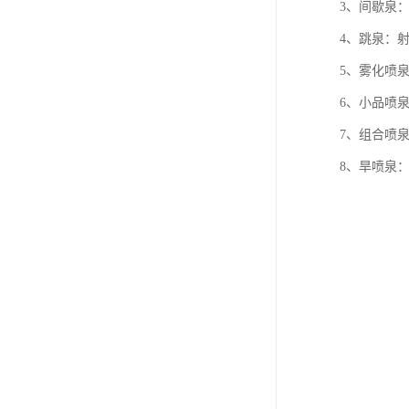
3、间歇泉
4、跳泉：
5、雾化喷
6、小品喷
7、组合喷
8、旱喷泉