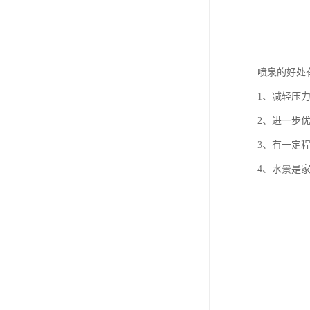
喷泉的好处
1、减轻压
2、进一步
3、有一定
4、水景是