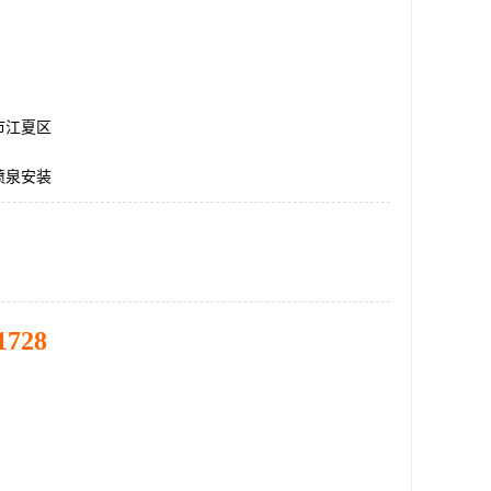
市江夏区
喷泉安装
1728