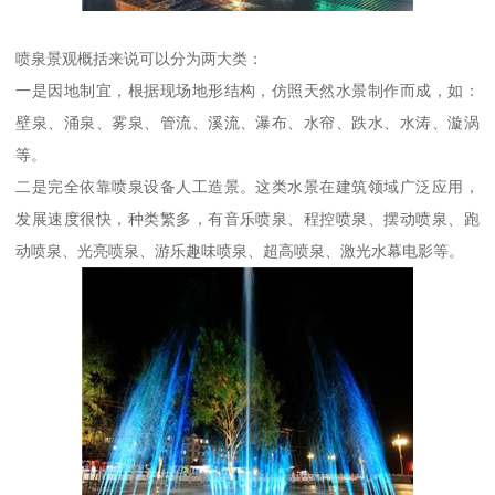
喷泉景观概括来说可以分为两大类：
一是因地制宜，根据现场地形结构，仿照天然水景制作而成，如：
壁泉、涌泉、雾泉、管流、溪流、瀑布、水帘、跌水、水涛、漩涡
等。
二是完全依靠喷泉设备人工造景。这类水景在建筑领域广泛应用，
发展速度很快，种类繁多，有音乐喷泉、程控喷泉、摆动喷泉、跑
动喷泉、光亮喷泉、游乐趣味喷泉、超高喷泉、激光水幕电影等。