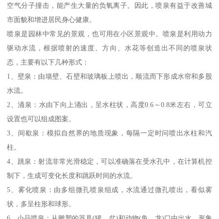
空气分子撞击，能产生大量的负氧离子。因此，喷泉有益于改善城
市面貌和增进居民身心健康。
喷泉是园林中常见的景观，也可用在小区景观中。喷泉是利用动力
驱动水流，根据喷射的速度、方向、水花等创造出不同的喷泉状
态，主要有以下几种形式：
1、壁泉：由墙壁、石壁和玻璃板上喷出，顺流而下形成水帘和多股
水流。
2、涌泉：水由下向上涌出，呈水柱状，高度0.6～0.8米左右，可立
设置也可以组成图案。
3、间歇泉：模拟自然界的地质现象，每隔一定时问喷出水柱和汽
柱。
4、跳泉：射流非常光滑稳定，可以准确落在受水孔中，在计算机控
制下，生成可变化长度和跳跃时间的水流。
5、雾化喷泉：由多组微孔喷泉组成，水流通过微孔喷出，看似雾
状，多呈柱形和球形。
6、小品喷泉：从雕塑的器具(罐、盆)和动物(鱼、龙)口中出水，形象