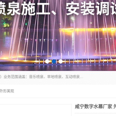
湖北奇通瑞科技有限公司（penquan.cn.b2b168.com）业务范围涵盖：音乐喷泉、旱地喷泉、互动喷泉、喷泉设计及灯光水秀等各类水景工程，广泛应用于公园、城市广场、商业综合体、旅游景区、住宅社区等领域。
 外形美观
咸宁数字水幕厂家 