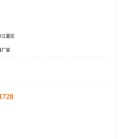
市江夏区
幕厂家
1728