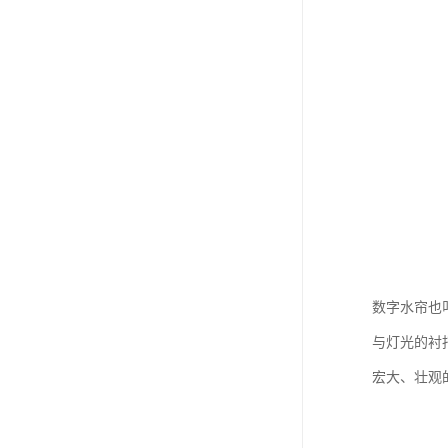
数字水帘也
与灯光的衬
宏大、壮观