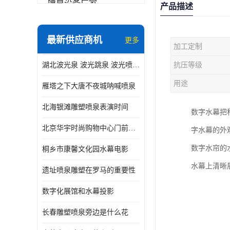
喷泉设备厂家
产品描述
数字水幕
最新供应商机
更多
加工定制
音乐喷泉公司
湖北波光泉 波光跳泉 波光喷泉设备厂家
抗压等级
珍珠泉
用途
雁塔之下大唐不夜城呐喊喷泉
北海银滩雕塑喷泉表演时间
数字水幕把
北京华宇时尚购物中心门前喷泉 精度高
字水幕的外
数字水帘的
桐乡市康馨文化园水幕电影
水幕上清晰
遗址喷泉雕塑在罗马的重要性
数字化展馆和水幕投影
长春雕塑喷泉旁边是什么花