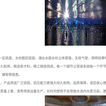
一定高度，水柱粗狂挺拔，涌出水面水柱立体感强，无吸气管，照明效果
经久耐用，精选原才料，精工铸造而成，每一个细节让管道系统每一个环
、爆管等隐患。
压，产品用途广泛坚固，抗压能力更强大经久耐用，品质保障，请您放心
证质量上乘，清秀喷泉设备生产，长时间使用不会导致水池内水质污染，