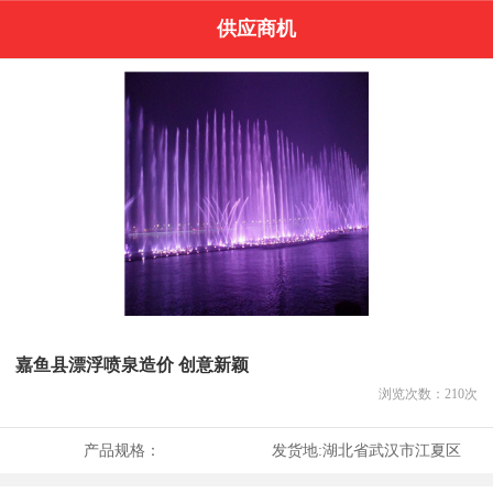
供应商机
嘉鱼县漂浮喷泉造价 创意新颖
浏览次数：
210
次
产品规格：
发货地:
湖北省武汉市江夏区