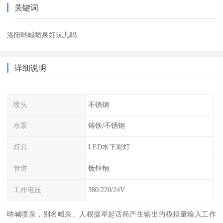
关键词
洛阳呐喊喷泉好玩儿吗
详细说明
喷头
不锈钢
水泵
铸铁/不锈钢
灯具
LED水下彩灯
管道
镀锌钢
工作电压
380/220/24V
呐喊喷泉，别名喊泉。人根据举起话筒产生输出的模拟量输入工作