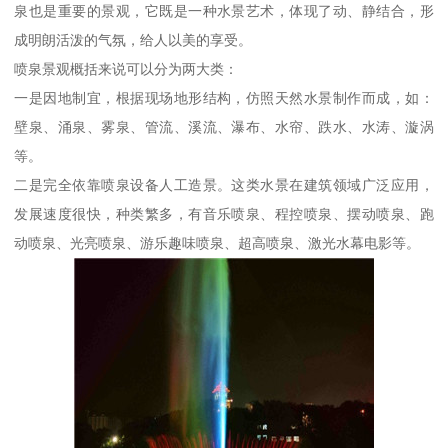
泉也是重要的景观，它既是一种水景艺术，体现了动、静结合，形
成明朗活泼的气氛，给人以美的享受。
喷泉景观概括来说可以分为两大类：
一是因地制宜，根据现场地形结构，仿照天然水景制作而成，如：
壁泉、涌泉、雾泉、管流、溪流、瀑布、水帘、跌水、水涛、漩涡
等。
二是完全依靠喷泉设备人工造景。这类水景在建筑领域广泛应用，
发展速度很快，种类繁多，有音乐喷泉、程控喷泉、摆动喷泉、跑
动喷泉、光亮喷泉、游乐趣味喷泉、超高喷泉、激光水幕电影等。