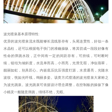
波光喷泉基本原理特性:
优异的波光喷泉流水既能够长流线形存有，头尾连贯性，好似一条
水晶柱，还可以根据电子快门的准确操纵，将其切成一段段好像有
性命的弹跳水段，正中间有一定的间距存有，可持续，可时断时
续，链结为倾斜度，水流单而高，小而亮，光滑无瑕，净似翡翠，
靓丽如虹，别具匠心。内嵌底压抗压强度灯源，水质通亮，光随水
波纹，恍如光纤线，绚丽多姿。该类方式喷涌的波光喷泉大家称之
为波光跳泉。波光跳泉可依据设计理念调整，在控制板的操纵下像
小精灵一般随意弹跳，绵绵不绝，无暇。