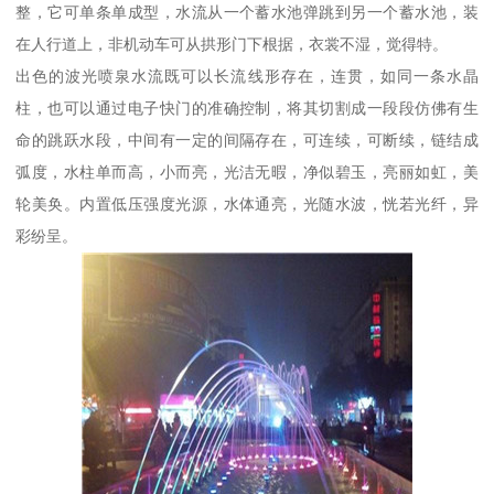
整，它可单条单成型，水流从一个蓄水池弹跳到另一个蓄水池，装
在人行道上，非机动车可从拱形门下根据，衣裳不湿，觉得特。
出色的波光喷泉水流既可以长流线形存在，连贯，如同一条水晶
柱，也可以通过电子快门的准确控制，将其切割成一段段仿佛有生
命的跳跃水段，中间有一定的间隔存在，可连续，可断续，链结成
弧度，水柱单而高，小而亮，光洁无暇，净似碧玉，亮丽如虹，美
轮美奂。内置低压强度光源，水体通亮，光随水波，恍若光纤，异
彩纷呈。