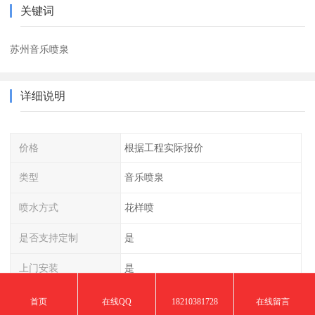
关键词
苏州音乐喷泉
详细说明
价格
根据工程实际报价
类型
音乐喷泉
喷水方式
花样喷
是否支持定制
是
上门安装
是
材质
工业不锈钢管/热镀锌钢管/铜
首页
在线QQ
18210381728
在线留言