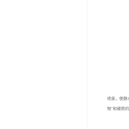
喷泉，使静
物”和硬质