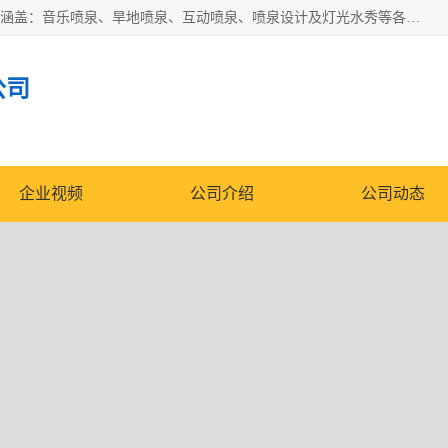
湖北奇通瑞科技有限公司（penquan.cn.b2b168.com）业务范围涵盖：音乐喷泉、旱地喷泉、互动喷泉、喷泉设计及灯光水秀等各类水景工程，广泛应用于公园、城市广场、商业综合体、旅游景区、住宅社区等领域。
公司
企业视频
公司介绍
公司动态