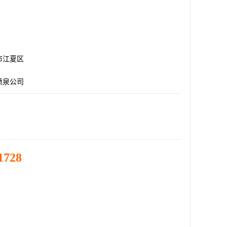
市江夏区
喷泉公司
1728