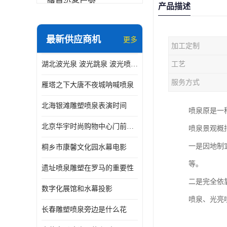
喷泉设备厂家
产品描述
数字水幕
最新供应商机
更多
加工定制
音乐喷泉公司
湖北波光泉 波光跳泉 波光喷泉设备厂家
工艺
珍珠泉
服务方式
雁塔之下大唐不夜城呐喊喷泉
北海银滩雕塑喷泉表演时间
喷泉原是一
北京华宇时尚购物中心门前喷泉 精度高
喷泉景观概
一是因地制
桐乡市康馨文化园水幕电影
等。
遗址喷泉雕塑在罗马的重要性
二是完全依
数字化展馆和水幕投影
喷泉、光亮
长春雕塑喷泉旁边是什么花