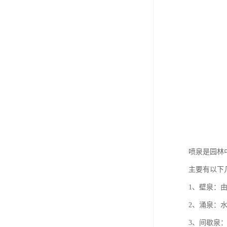
喷泉是园林
主要有以下
1、壁泉：
2、涌泉：
3、间歇泉