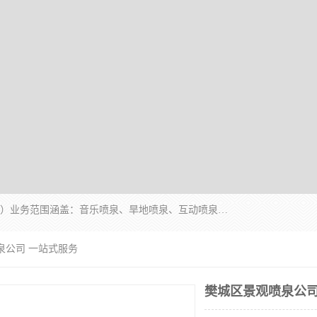
湖北奇通瑞科技有限公司（penquan.cn.b2b168.com）业务范围涵盖：音乐喷泉、旱地喷泉、互动喷泉、喷泉设计及灯光水秀等各类水景工程，广泛应用于公园、城市广场、商业综合体、旅游景区、住宅社区等领域。
泉公司 一站式服务
樊城区景观喷泉公司