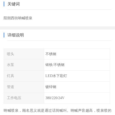
关键词
阳朔西街呐喊喷泉
详细说明
喷头
不锈钢
水泵
铸铁/不锈钢
灯具
LED水下彩灯
管道
镀锌钢
工作电压
380/220/24V
呐喊喷泉，顾名思义就是通过话筒喊叫。呐喊声音越高，喷泉喷的