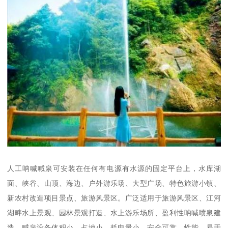
人工呐喊喊泉可安装在任何有电源有水源的固定平台上，水库湖
面、峡谷、山顶、海边、户外游乐场、大型广场、特色旅游小镇、
新农村改造项目景点、旅游风景区。广泛适用于旅游风景区、江河
湖畔水上景观、园林景观打造、水上游乐场所、盈利性呐喊喷泉建
造。喊泉设备体积小，占地小，耗电量小，安全可靠，性能，易于