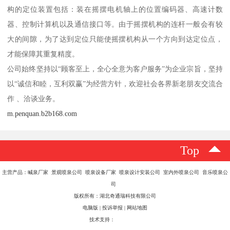
构的定位装置包括：装在摇摆电机轴上的位置编码器、高速计数
器、控制计算机以及通信接口等。由于摇摆机构的连杆一般会有较
大的间隙，为了达到定位只能使摇摆机构从一个方向到达定位点，
才能保障其重复精度。
公司始终坚持以“顾客至上，全心全意为客户服务”为企业宗旨，坚持
以“诚信和睦，互利双赢”为经营方针，欢迎社会各界新老朋友交流合
作 、洽谈业务。
m.penquan.b2b168.com
Top
主营产品：喊泉厂家 景观喷泉公司 喷泉设备厂家 喷泉设计安装公司 室内外喷泉公司 音乐喷泉公
司
版权所有：湖北奇通瑞科技有限公司
电脑版
|
投诉举报
|
网站地图
技术支持：
八方资源网