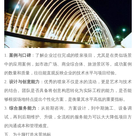
1.
案例与口碑
：了解企业过往完成的喷泉项目，尤其是在类似场景
中的应用案例，如市政广场、商业综合体、旅游景区等。成功案例
的数量和质量，往往能直观反映企业的技术水平与项目经验。
2.
设计与创意能力
：优秀的喷泉不仅是水的流动，更是艺术与技术
的结合。团队是否具备将创意构思转化为实际工程的能力，是否能
够根据场地特点提出个性化方案，是衡量其水平高低的重要指标。
3.
综合服务能力
：从前期咨询、方案设计，到中期施工、设备调
试，再到后期维护、升级，全流程的服务能力可以大大降低项目方
的沟通成本和管理难度。
五、为十堰打造水景地标