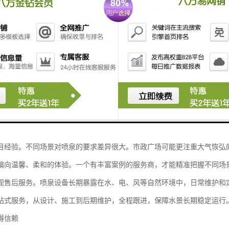
传统喷泉较大的不同，在于它强调“光”与“水”的融合。通过在水下布置精
成流动的光影图案。水波荡漾间，色彩变换流转，仿佛一幅流动的画卷。
式特别适合用于广场、商业街区、住宅社区的大堂或入口区域。它不需要
现代的氛围。在一些观光景区和文化广场，波光喷泉也常被作为核心景观
泉服务商
业的喷泉服务商，是项目成功的关键。在这方面，需要从多个维度进行综
实力。喷泉工程涉及机械、电子、控制、灯光等多个领域，只有具备自主
求，设计出既美观又稳定的水景方案。
目经验。不同场景对喷泉的要求差异很大。市政广场可能更注重大气恢弘
偏向温馨、柔和的体验。一个有丰富案例的服务商，才能精准把握不同场
视售后服务。喷泉设备长期暴露在水、电、风等自然环境中，日常维护和
站式服务，从设计、施工到后期维护，全程跟进，保障水景长期稳定运行
得信赖