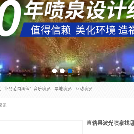
湖北奇通瑞科技有限公司（penquan.cn.b2b168.com）业务范围涵盖：音乐喷泉、旱地喷泉、互动喷泉、喷泉设计及灯光水秀等各类水景工程，广泛应用于公园、城市广场、商业综合体、旅游景区、住宅社区等领域。
哪家
直辖县波光喷泉找