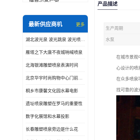
喷泉设备厂家
产品描述
数字水幕
最新供应商机
更多
生产周期
音乐喷泉公司
湖北波光泉 波光跳泉 波光喷泉设备厂家
水泵
珍珠泉
雁塔之下大唐不夜城呐喊喷泉
在城市景观
北海银滩雕塑喷泉表演时间
心设计的喷
北京华宇时尚购物中心门前喷泉 精度高
在众多喷泉
找可靠的波
桐乡市康馨文化园水幕电影
遗址喷泉雕塑在罗马的重要性
数字化展馆和水幕投影
长春雕塑喷泉旁边是什么花